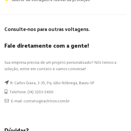
Seletor de voltagem e fusível de proteção
Consulte-nos para outras voltagens.
Fale diretamente com a gente!
Sua empresa precisa de um projeto personalizado? Nós temos a
solução, entre em contato e vamos conversar!
R: Carlos Giaxa, 3-35, Pq. Júlio Nóbrega, Bauru-SP
Telefone: (14) 3203-5400
E-mail: contato@racktron.com.br
Dúvidas?