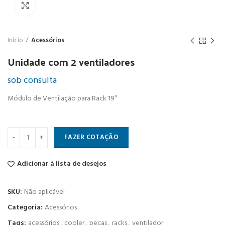
Click to enlarge
Início
Acessórios
Unidade com 2 ventiladores
sob consulta
Módulo de Ventilação para Rack 19″
Unidade com 2 ventiladores quantidade
FAZER COTAÇÃO
Adicionar à lista de desejos
SKU:
Não aplicável
Categoria:
Acessórios
Tags:
acessórios
,
cooler
,
peças
,
racks
,
ventilador