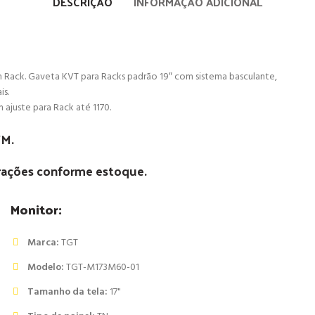
DESCRIÇÃO
INFORMAÇÃO ADICIONAL
Rack. Gaveta KVT para Racks padrão 19″ com sistema basculante,
is.
ajuste para Rack até 1170.
VM.
terações conforme estoque.
Monitor:
Marca:
TGT
Modelo:
TGT-M173M60-01
Tamanho da tela:
17"