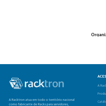
Organi
ACE
A Rac
Produ
A Racktron atua em todo o território nacional
Catál
como fabricante de Racks para servidores,