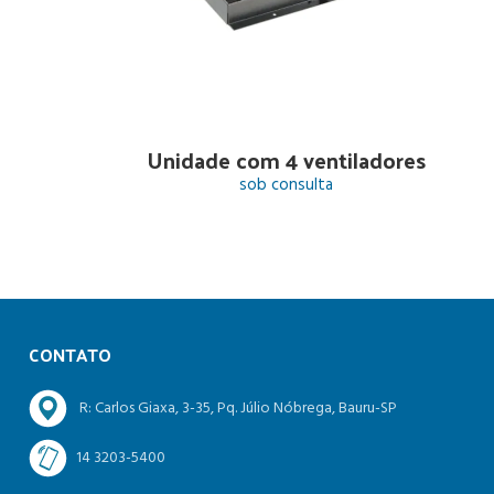
Unidade com 4 ventiladores
sob consulta
CONTATO
R: Carlos Giaxa, 3-35, Pq. Júlio Nóbrega, Bauru-SP
14 3203-5400