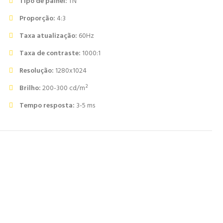
Tipo de painel:
TN
Proporção:
4:3
Taxa atualização:
60Hz
Taxa de contraste:
1000:1
Resolução:
1280x1024
Brilho:
200-300 cd/m²
Tempo resposta:
3-5 ms