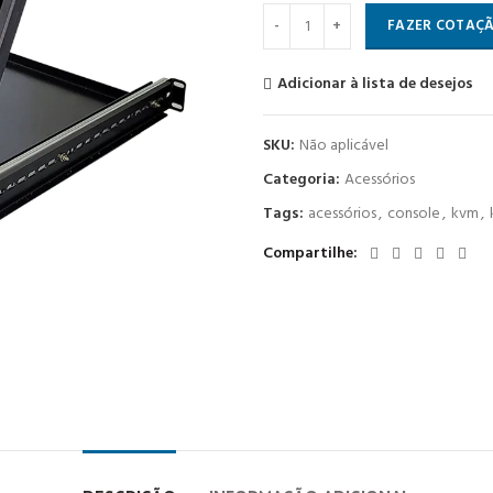
Console KVT quantidade
FAZER COTAÇ
Adicionar à lista de desejos
SKU:
Não aplicável
Categoria:
Acessórios
Tags:
acessórios
,
console
,
kvm
,
Compartilhe