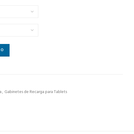
ets quantidade
ÃO
a
,
Gabinetes de Recarga para Tablets