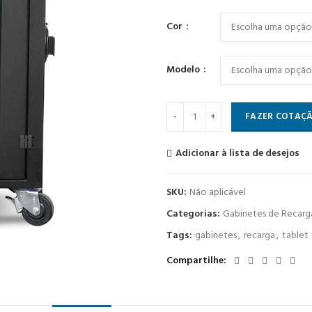
Cor
Modelo
Gabinete de Recarga para 45 Tabl
FAZER COTAÇ
Adicionar à lista de desejos
SKU:
Não aplicável
Categorias:
Gabinetes de Recarg
Tags:
gabinetes
,
recarga
,
tablet
Compartilhe