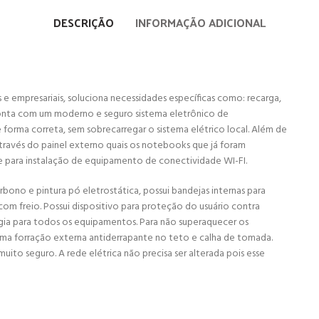
DESCRIÇÃO
INFORMAÇÃO ADICIONAL
 e empresariais, soluciona necessidades específicas como: recarga,
onta com um moderno e seguro sistema eletrônico de
orma correta, sem sobrecarregar o sistema elétrico local. Além de
através do painel externo quais os notebooks que já foram
e para instalação de equipamento de conectividade WI-FI.
ono e pintura pó eletrostática, possui bandejas internas para
m freio. Possui dispositivo para proteção do usuário contra
ergia para todos os equipamentos. Para não superaquecer os
a forração externa antiderrapante no teto e calha de tomada.
ito seguro. A rede elétrica não precisa ser alterada pois esse