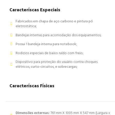
Caracteríscas Especiais
Fabricados em chapa de aço carbono e pintura pó
eletrostática;
Bandejas internas para acomodação dos equipamentos;
Possui 1 bandeja interna para notebook;
Rodizios especiais de baixo ruído com freio;
Dispositivo para proteção do usuário contra choques
elétricos, curto-circuitos, e sobrecargas;
Caracteríscas Físicas
Dimensões externas:
761 mm X 1005 mm X 547 mm (Largura x